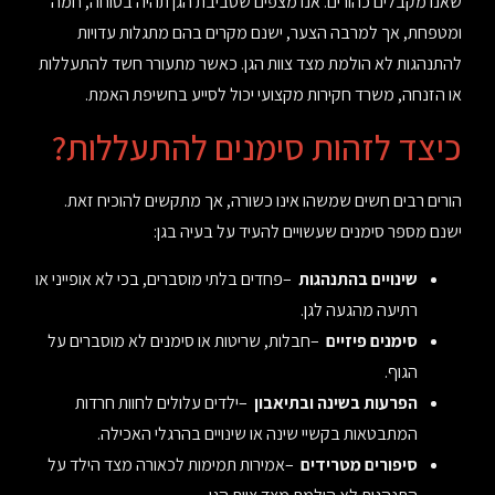
שאנו מקבלים כהורים. אנו מצפים שסביבת הגן תהיה בטוחה, חמה
ומטפחת, אך למרבה הצער, ישנם מקרים בהם מתגלות עדויות
להתנהגות לא הולמת מצד צוות הגן. כאשר מתעורר חשד להתעללות
או הזנחה, משרד חקירות מקצועי יכול לסייע בחשיפת האמת.
כיצד לזהות סימנים להתעללות
?
הורים רבים חשים שמשהו אינו כשורה, אך מתקשים להוכיח זאת.
ישנם מספר סימנים שעשויים להעיד על בעיה בגן
:
שינויים בהתנהגות
–
פחדים בלתי מוסברים, בכי לא אופייני או
רתיעה מהגעה לגן
.
סימנים פיזיים
–
חבלות, שריטות או סימנים לא מוסברים על
הגוף
.
הפרעות בשינה ובתיאבון
–
ילדים עלולים לחוות חרדות
המתבטאות בקשיי שינה או שינויים בהרגלי האכילה
.
סיפורים מטרידים
–
אמירות תמימות לכאורה מצד הילד על