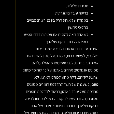
חקירות פליליות
בדיקת עובדים שגרתית
במקרה של אירוע חריג בין בני זוג הנמצאים
בהליכי גירושין
כשאדם רוצה להוכיח את אמיתות דבריו ומציע
בעצמו לעבור בדיקת פוליגרף
הפניית עובדים בארגונים לביצוע של בדיקות
פוליגרף, לעיתים רבות, נעשית על מנת להוכיח את
אמיתות דבריהם, לגבי אישומים שהטילו עליהם
ממונים או גורמים אחרים בארגון, על כך שחומר מסווג
שהיגע לידיהם, דלף מחוץ לכותלי הארגון.
לא
פעם,
כשעננה של חשד להדלפת חומרים מסווגים
מרחפת מעל עובד בארגון,בחשד להדלפת חומרים
מסווגים, העובד עשוי לבקש בעצמו להפנותו לביצוע
בדיקת פוליגרף. הוכחת חפותו ואמינותו של אדם
באמצעות בדיקות פוליגרף, מצריכה את שירותיה של