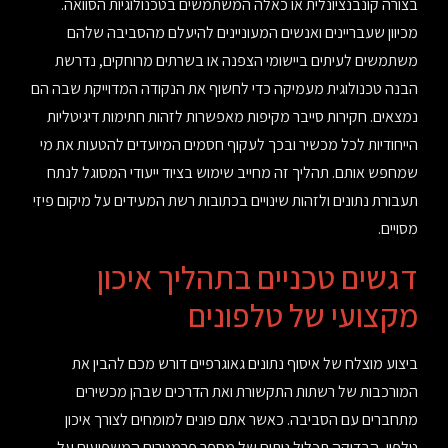
בצורה קונבנציונלית או כאלה המשתמשים בטכנולוגיות הסוואה.
מכיוון שעבריינים ואנשים המעוניינים להיעלם מהסביבה שלהם
משתמשים לעיתים ביישומי הצפנה או בשרתים מרוחקים, נדרשת
הבנה טכנולוגית מעמיקה כדי לחשוף את הנקודה המדוייקת שבה הם
נמצאים. חקירות סייבר מקיפות מאפשרות לזהות חתימות דיגיטליות
הייחודיות לכל מכשיר ובכך לעקוף חסמים המיועדים להטעות את מי
שמחפש אותם. תהליך זה מחייב שימוש בציוד ייעודי המסוגל לנתח
תעבורת נתונים ולזהות שינויים בכתובות רשת המעידים על מיקום פיזי
מסויים.
דגשים טכניים בתהליך איכון
מקצועי של טלפונים
ביצוע מוצלח של איסוף נתונים גאוגרפיים דורש מכם להבין את
המורכבות של רשתות התקשורת ואת הדרכים שבהן מכשירים
מתחברים עם הסביבה. כאשר אתם פונים למומחים לצורך איכון
טלפון, הבדיקה תכלול ניתוח של מספר פרמטרים המשפיעים על