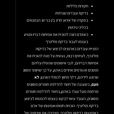
חקירות פליליות
בדיקת עובדים שגרתית
במקרה של אירוע חריג בין בני זוג הנמצאים
בהליכי גירושין
כשאדם רוצה להוכיח את אמיתות דבריו ומציע
בעצמו לעבור בדיקת פוליגרף
הפניית עובדים בארגונים לביצוע של בדיקות
פוליגרף, לעיתים רבות, נעשית על מנת להוכיח את
אמיתות דבריהם, לגבי אישומים שהטילו עליהם
ממונים או גורמים אחרים בארגון, על כך שחומר מסווג
שהיגע לידיהם, דלף מחוץ לכותלי הארגון.
לא
פעם,
כשעננה של חשד להדלפת חומרים מסווגים
מרחפת מעל עובד בארגון,בחשד להדלפת חומרים
מסווגים, העובד עשוי לבקש בעצמו להפנותו לביצוע
בדיקת פוליגרף. הוכחת חפותו ואמינותו של אדם
באמצעות בדיקות פוליגרף, מצריכה את שירותיה של