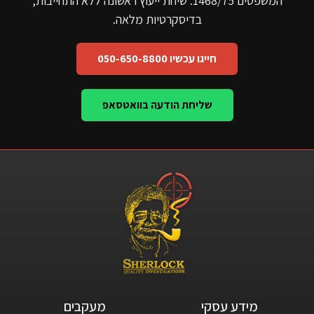
המשפטים 1468/75. שיחת ייעוץ ראשונה ללא התחייבות,
בדיסקרטיות מלאה.
חייגו עכשיו 050-650-8800
שליחת הודעה בוואטסאפ
מידע עסקי​
מעקבים​